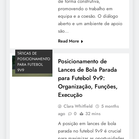
de forma construtiva,
promovendo o trabalho em
equipa e a coesão. O diálogo
aberto e um ambiente de apoio
são…
Read More
TÁTICAS DE
POSICIONAMENTO
Posicionamento de
PARA FUTEBOL
Lances de Bola Parada
9V9
para Futebol 9v9:
Organização, Funções,
Execução
Clara Whitfield
5 months
ago
0
32 mins
A posição em lances de bola
parada no futebol 9v9 é crucial
para maximizar as oportunidades