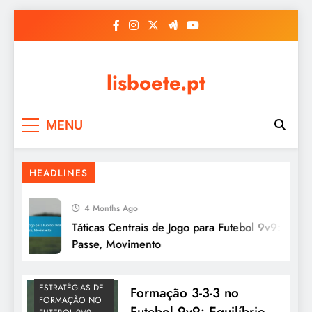
Skip
to
content
lisboete.pt
MENU
HEADLINES
4 Months Ago
Táticas Centrais de Jogo para Futebol 9v9: Contro
Passe, Movimento
ESTRATÉGIAS DE
Formação 3-3-3 no
FORMAÇÃO NO
Futebol 9v9: Equilíbrio,