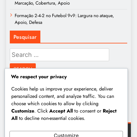
Marcação, Cobertura, Apoio
Formação 2-4-2 no Futebol 9v9: Largura no ataque,
Apoio, Defesa
Pesquisar
Search
for:
We respect your privacy
Arquivo
Cookies help us improve your experience, deliver
personalized content, and analyze traffic. You can
choose which cookies to allow by clicking
February 2026
Customize
. Click
Accept All
to consent or
Reject
January 2026
All
to decline non-essential cookies.
Customize