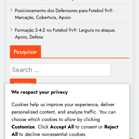
Posicionamento dos Defensores para Futebol 9v9:
Marcação, Cobertura, Apoio
Formação 2-4-2 no Futebol 9v9: Largura no ataque,
Apoio, Defesa
Pesquisar
Search
for:
We respect your privacy
Arquivo
Cookies help us improve your experience, deliver
personalized content, and analyze traffic. You can
choose which cookies to allow by clicking
February 2026
Customize
. Click
Accept All
to consent or
Reject
January 2026
All
to decline non-essential cookies.