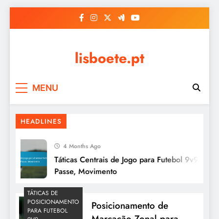
Skip
to
content
lisboete.pt
MENU
HEADLINES
4 Months Ago
Táticas Centrais de Jogo para Futebol 9v9: Contr
Passe, Movimento
TÁTICAS DE
POSICIONAMENTO
Posicionamento de
PARA FUTEBOL
Marcação Zonal para