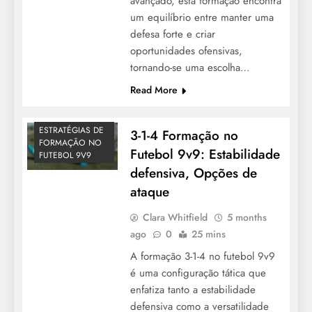
avançado, esta formação encontra
um equilíbrio entre manter uma
defesa forte e criar
oportunidades ofensivas,
tornando-se uma escolha…
Read More
ESTRATÉGIAS DE
3-1-4 Formação no
FORMAÇÃO NO
Futebol 9v9: Estabilidade
FUTEBOL 9V9
defensiva, Opções de
ataque
Clara Whitfield
5 months
ago
0
25 mins
A formação 3-1-4 no futebol 9v9
é uma configuração tática que
enfatiza tanto a estabilidade
defensiva como a versatilidade