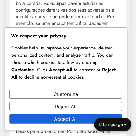
bola parada. As equipas devem estudar as
configurações defensivas dos seus adversários e
identificar áreas que podem ser exploradas. Por
exemplo, se uma equipa tem dificuldades em
marcar durante cantos, direcionar-se para essa
We respect your privacy
fraqueza pode levar a oportunidades de golo.
Cookies help us improve your experience, deliver
Os treinadores podem reunir dados sobre os
personalized content, and analyze traffic. You can
adversários revendo gravações de jogos e
choose which cookies to allow by clicking
estatísticas. Observar como os adversários reagem
Customize
. Click
Accept All
to consent or
Reject
a diferentes cenários de lances de bola parada
All
to decline non-essential cookies.
pode fornecer informações valiosas. Esta análise
pode informar o desenho de jogadas específicas
adaptadas para explorar estas fraquezas.
Customize
Além disso, as equipas devem adaptar as suas
Reject All
estratégias de lances de bola parada com base no
pessoal do adversário. Se um defensor é
Accept All
particularmente alto ou forte, considere usar bolas
🌐 Language ▾
baixas para o contornar. Por outro lado, se um