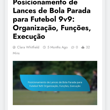
Posicionamento de
Lances de Bola Parada
para Futebol 9v9:
Organização, Funções,
Execução
Clara Whitfield
5 Months Ago
0
32
Mins