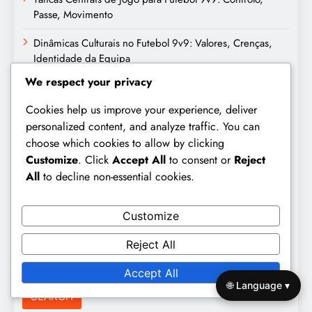
Passe, Movimento
Dinâmicas Culturais no Futebol 9v9: Valores, Crenças,
Identidade da Equipa
We respect your privacy
Dinâmicas de Adaptabilidade no Futebol 9v9:
Flexibilidade, Papéis, Estratégias
Cookies help us improve your experience, deliver
personalized content, and analyze traffic. You can
Posicionamento dos Defensores para Futebol 9v9:
choose which cookies to allow by clicking
Marcação, Cobertura, Apoio
Customize
. Click
Accept All
to consent or
Reject
Formação 2-4-2 no Futebol 9v9: Largura no ataque,
All
to decline non-essential cookies.
Apoio, Defesa
Customize
Pesquisar
Reject All
Search
Accept All
for:
🌐 Language ▾