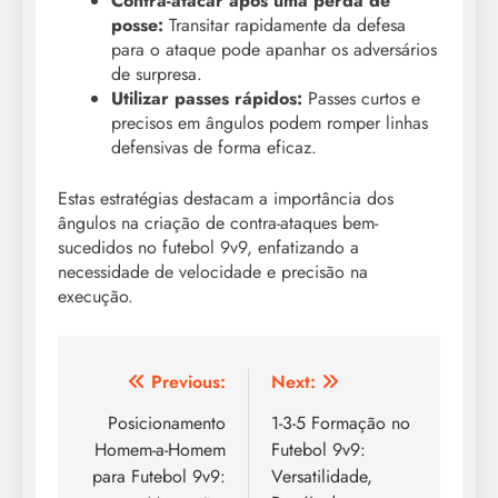
Contra-atacar após uma perda de
posse:
Transitar rapidamente da defesa
para o ataque pode apanhar os adversários
de surpresa.
Utilizar passes rápidos:
Passes curtos e
precisos em ângulos podem romper linhas
defensivas de forma eficaz.
Estas estratégias destacam a importância dos
ângulos na criação de contra-ataques bem-
sucedidos no futebol 9v9, enfatizando a
necessidade de velocidade e precisão na
execução.
Post
Previous:
Next:
navigation
Posicionamento
1-3-5 Formação no
Homem-a-Homem
Futebol 9v9:
para Futebol 9v9:
Versatilidade,