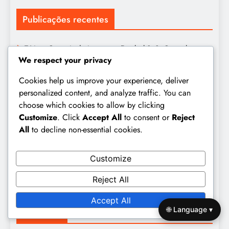
Publicações recentes
Táticas Centrais de Jogo para Futebol 9v9: Controlo,
We respect your privacy
Passe, Movimento
Cookies help us improve your experience, deliver
Dinâmicas Culturais no Futebol 9v9: Valores, Crenças,
Identidade da Equipa
personalized content, and analyze traffic. You can
choose which cookies to allow by clicking
Dinâmicas de Adaptabilidade no Futebol 9v9:
Customize
. Click
Accept All
to consent or
Reject
Flexibilidade, Papéis, Estratégias
All
to decline non-essential cookies.
Posicionamento dos Defensores para Futebol 9v9:
Marcação, Cobertura, Apoio
Customize
Formação 2-4-2 no Futebol 9v9: Largura no ataque,
Reject All
Apoio, Defesa
Accept All
🌐 Language ▾
Pesquisar