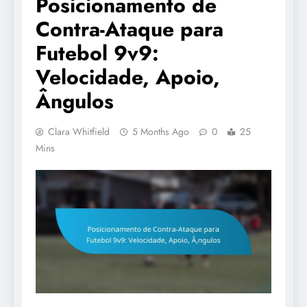
Posicionamento de
Contra-Ataque para
Futebol 9v9:
Velocidade, Apoio,
Ângulos
Clara Whitfield
5 Months Ago
0
25
Mins